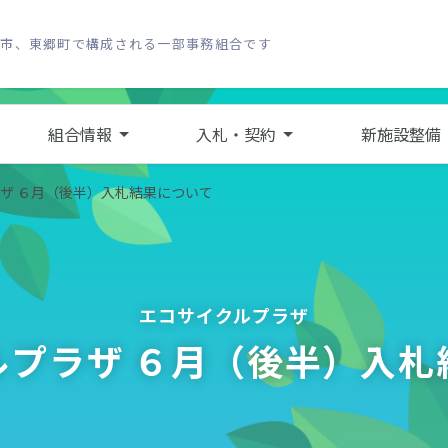
し市、東郷町で構成される一部事務組合です
組合情報
入札・契約
新施設整備
ザ ６月（後半）入札結果について
エコサイクルプラザ
ルプラザ ６月（後半）入札