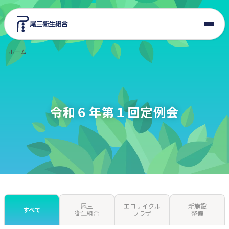
ホーム
東郷美化センター
エコサイクルプラザ
令和６年第１回定例会
組合情報
入札・契約
新施設整備
尾三
エコサイクル
新施設
交通アクセス
すべて
衛生組合
プラザ
整備