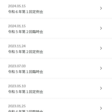
2024.05.15
よくあるお問い合わせ
令和６年第１回定例会
2024.01.15
検
令和５年第２回臨時会
索:
2023.11.24
令和５年第２回定例会
〒470-0151
2023.07.03
愛知県愛知郡東郷町大字諸輪字百々51-23
令和５年第１回臨時会
TEL 0561-38-2226
FAX 0561-38-6222
2023.05.10
MAIL
soumu@bisan-eisei.or.jp
令和５年第１回定例会
2023.01.25
令和４年第２回臨時会