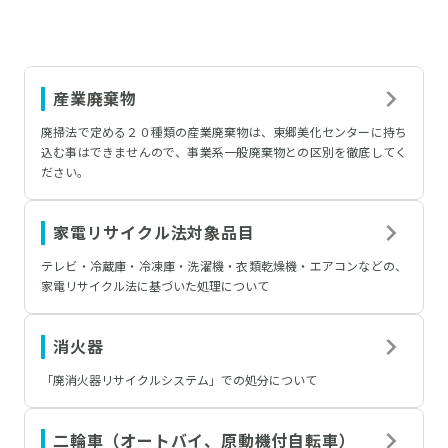
よくあるお問い合わせ
産業廃棄物
検
廃掃法で定める２０種類の産業廃棄物は、東郷美化センターに持ち
索:
込む事はできませんので、事業系一般廃棄物との区別を徹底してく
ださい。
家電リサイクル法対象品目
〒470-0151
テレビ・冷蔵庫・冷凍庫・洗濯機・衣類乾燥機・エアコンなどの、
愛知県愛知郡東郷町大字諸輪字百々51-23
家電リサイクル法に基づいた処理について
TEL 0561-38-2226
FAX 0561-38-6222
MAIL
soumu@bisan-eisei.or.jp
消火器
「廃消火器リサイクルシステム」での処分について
二輪車（オートバイ、原動機付自転車）