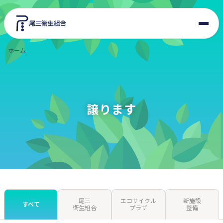
ホーム
東郷美化センター
エコサイクルプラザ
譲ります
組合情報
入札・契約
新施設整備
尾三
エコサイクル
新施設
交通アクセス
すべて
衛生組合
プラザ
整備