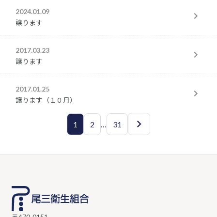
2024.01.09
よくあるお問い合わせ
譲ります
2017.03.23
検
譲ります
索:
2017.01.25
譲ります（１０月）
1
2
…
31
〒470-0151
愛知県愛知郡東郷町大字諸輪字百々51-23
TEL 0561-38-2226
FAX 0561-38-6222
MAIL
soumu@bisan-eisei.or.jp
〒470-0151