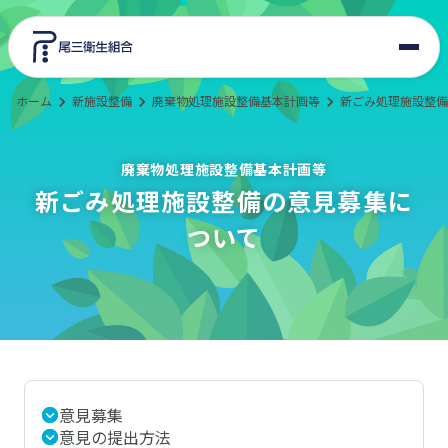
ホーム
新施設整備
廃棄物処理施設整備基本計画等
新ごみ処理施設整備
東郷美化センター
エコサイクルプラザ
廃棄物処理施設整備基本計画等
新ごみ処理施設整備の意見募集に
組合情報
ついて
入札・契約
新施設整備
交通アクセス
意見募集
意見の提出方法