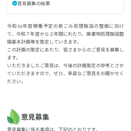
意見募集の結果
よくあるお問い合わせ
令和16年度稼働予定の新ごみ処理施設の整備に向け
て、令和７年度から２年間にわたり、廃棄物処理施設整
検
備基本計画等を策定していきます。
索:
この計画の策定にあたり、皆さまからのご意見を募集し
ます。
いただきましたご意見は、今後の計画策定の参考とさせ
ていただきますので、ぜひ、率直なご意見をお聞かせく
〒470-0151
ださい。
愛知県愛知郡東郷町大字諸輪字百々51-23
TEL 0561-38-2226
FAX 0561-38-6222
MAIL
soumu@bisan-eisei.or.jp
意見募集
意見募集に係る事項は、下記のとおりです。