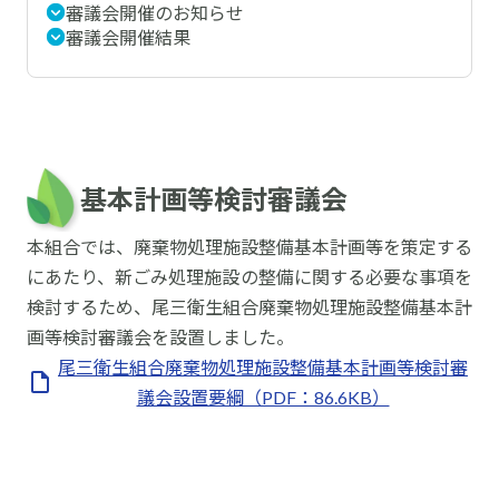
審議会開催のお知らせ
よくあるお問い合わせ
審議会開催結果
検
索:
基本計画等検討審議会
本組合では、廃棄物処理施設整備基本計画等を策定する
にあたり、新ごみ処理施設の整備に関する必要な事項を
〒470-0151
検討するため、尾三衛生組合廃棄物処理施設整備基本計
愛知県愛知郡東郷町大字諸輪字百々51-23
画等検討審議会を設置しました。
TEL 0561-38-2226
FAX 0561-38-6222
尾三衛生組合廃棄物処理施設整備基本計画等検討審
MAIL
soumu@bisan-eisei.or.jp
議会設置要綱（PDF：86.6KB）