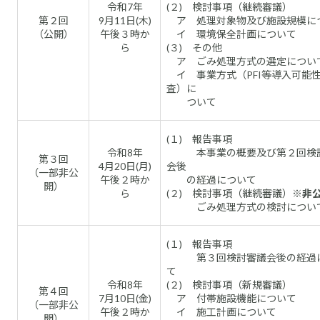
令和7年
(２) 検討事項（継続審議）
第２回
9月11日(木)
ア 処理対象物及び施設規模に
（公開）
午後３時か
イ 環境保全計画について
ら
(３) その他
ア ごみ処理方式の選定につい
イ 事業方式（PFI等導入可能
査）に
ついて
(１) 報告事項
令和8年
本事業の概要及び第２回検
第３回
4月20日(月)
会後
（一部非公
午後２時か
の経過について
開）
ら
(２) 検討事項（継続審議）
※非
ごみ処理方式の検討につい
(１) 報告事項
第３回検討審議会後の経過
て
令和8年
(２) 検討事項（新規審議）
第４回
7月10日(金)
ア 付帯施設機能について
（一部非公
午後２時か
イ 施工計画について
開）