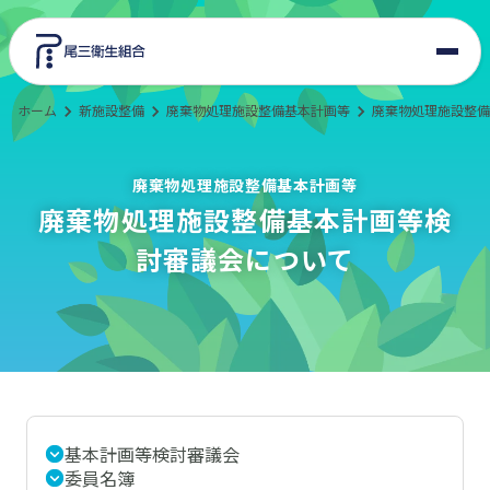
ホーム
新施設整備
廃棄物処理施設整備基本計画等
廃棄物処理施設整備
東郷美化センター
エコサイクルプラザ
廃棄物処理施設整備基本計画等
廃棄物処理施設整備基本計画等検
組合情報
討審議会について
入札・契約
新施設整備
交通アクセス
基本計画等検討審議会
委員名簿