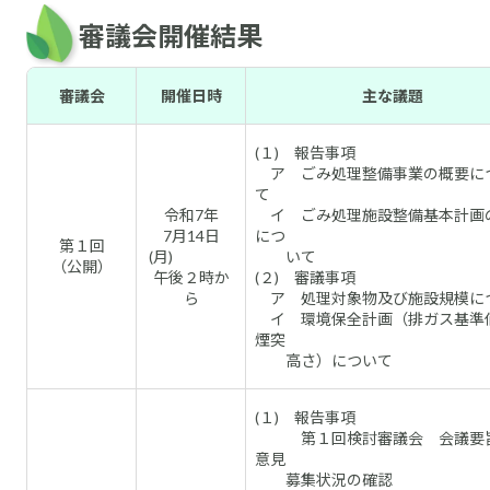
審議会開催結果
審議会
開催日時
主な議題
(１) 報告事項
ア ごみ処理整備事業の概要に
令和7年
イ ごみ処理施設整備基本計画
7月14日
につ
第１回
(月)
いて
（公開）
午後２時か
(２) 審議事項
ら
ア 処理対象物及び施設規模に
イ 環境保全計画（排ガス基準
煙突
高さ）について
(１) 報告事項
第１回検討審議会 会議要
意見
募集状況の確認